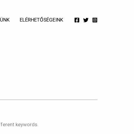
TÜNK
ELÉRHETŐSÉGEINK
ipk
fferent keywords.