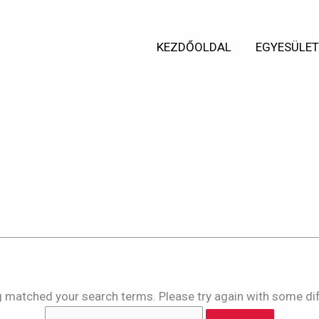
Search
for:
KEZDŐOLDAL
EGYESÜLE
ts for:
f6nbwcbbc431
ng matched your search terms. Please try again with some di