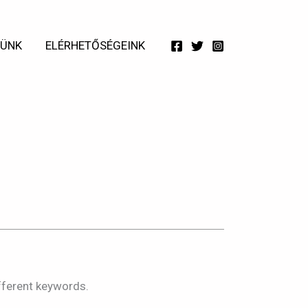
TÜNK
ELÉRHETŐSÉGEINK
md8
fferent keywords.