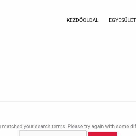
Search
for:
KEZDŐOLDAL
EGYESÜLE
ts for:
fvbik0zb0erp
ng matched your search terms. Please try again with some di